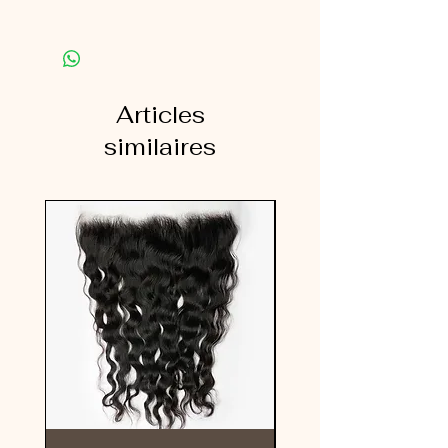
100% Mèches Raw Hair Indien Curly
◽️ Dure jusqu’à 4 ans et même plus
avec des soins appropriés.
◽️100 gramme par mèches
Articles
◽️ Le prix indiqué est pour un paquet
de mèches (1 bundle).
similaires
▫️ Elles peuvent être portées bouclées
ou lissées
Pensez à ajuster la quantité en
fonction de vos besoins.
En général, prévoyez :
* 2 à 3 paquets pour une coiffure
complète,
* 4 à 5 bundles pour un effet plus
volumineux.
La quantité nécessaire peut
également varier selon la longueur
choisie.